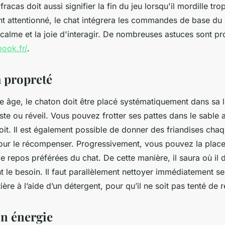
racas doit aussi signifier la fin du jeu lorsqu'il mordille trop
nt attentionné, le chat intégrera les commandes de base du
 calme et la joie d'interagir. De nombreuses astuces sont p
ook.fr/
.
a propreté
e âge, le chaton doit être placé systématiquement dans sa li
te ou réveil. Vous pouvez frotter ses pattes dans le sable a
oit. Il est également possible de donner des friandises chaqu
e pour le récompenser. Progressivement, vous pouvez la plac
e repos préférées du chat. De cette manière, il saura où il 
nt le besoin. Il faut parallèlement nettoyer immédiatement s
tière à l’aide d’un détergent, pour qu’il ne soit pas tenté de 
on énergie