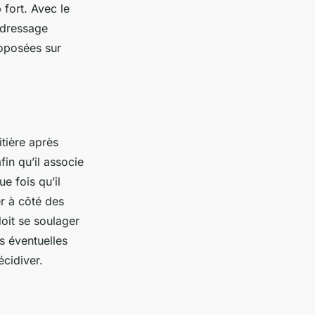
 fort. Avec le
 dressage
roposées sur
tière après
fin qu’il associe
e fois qu’il
er à côté des
doit se soulager
es éventuelles
récidiver.