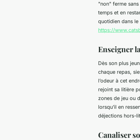
"non" ferme sans f
temps et en resta
quotidien dans le
https://www.catsb
Enseigner l
Dès son plus jeun
chaque repas, sies
l’odeur à cet endr
rejoint sa litièr
zones de jeu ou d
lorsqu’il en resse
déjections hors-li
Canaliser s