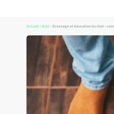
Accueil
›
Actu
›
Dressage et éducation du chat : co