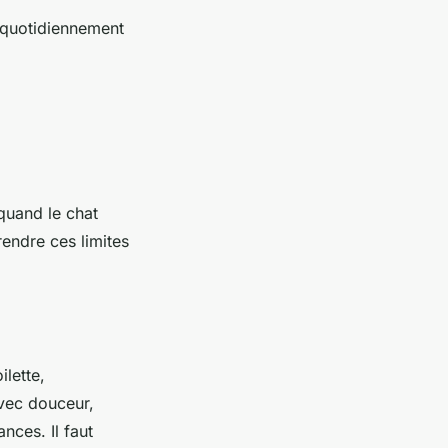
z quotidiennement
 quand le chat
rendre ces limites
lette,
avec douceur,
nces. Il faut