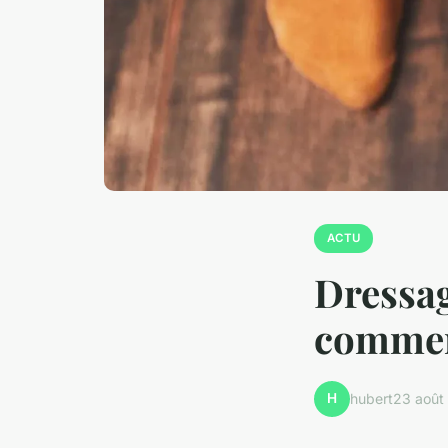
ACTU
Dressag
commen
H
hubert
23 août