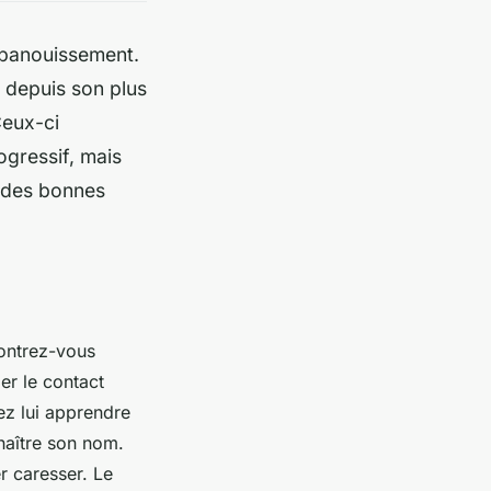
épanouissement.
 depuis son plus
Ceux-ci
ogressif, mais
t des bonnes
Montrez-vous
er le contact
ez lui apprendre
naître son nom.
r caresser. Le