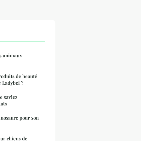
es animaux
roduits de beauté
 Ladybel ?
e saviez
hats
inosaure pour son
our chiens de