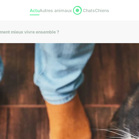
Actu
Autres animaux
Chats
Chiens
mment mieux vivre ensemble ?