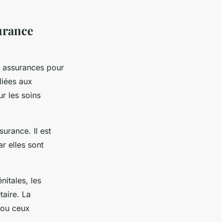
surance
s assurances pour
liées aux
r les soins
surance. Il est
r elles sont
nitales, les
taire. La
s ou ceux