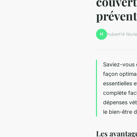
couvert
préventi
H
hubert
14 févri
Saviez-vous 
façon optima
essentielles
complète facil
dépenses vété
le bien-être 
Les avantage