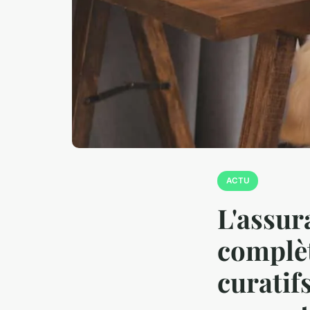
ACTU
L'assur
complèt
curatif