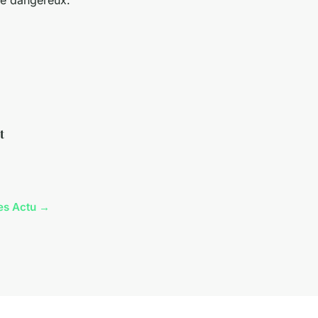
e dangereux.
t
les Actu →