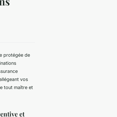
ins
re protégée de
inations
ssurance
 allégeant vos
e tout maître et
entive et