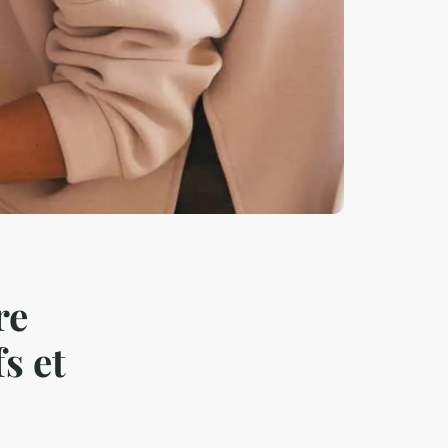
re
s et