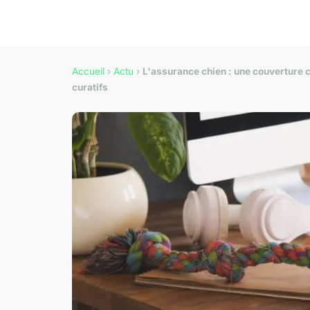
Accueil
›
Actu
›
L'assurance chien : une couverture c
curatifs