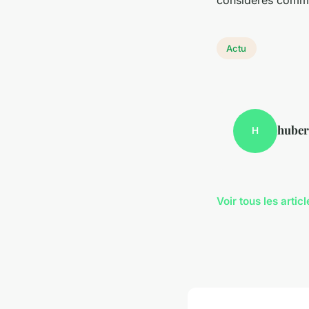
considérés comm
Actu
huber
H
Voir tous les artic