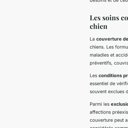
besoins et de ce
Les soins co
chien
La
couverture des
chiens. Les form
maladies et accid
préventifs, couvr
Les
conditions p
essentiel de vérif
souvent exclues d
Parmi les
exclusi
affections préexis
couverture peut au