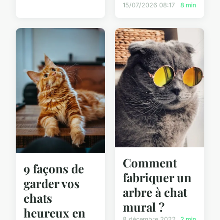
15/07/2026 08:17
8 min
Comment
9 façons de
fabriquer un
garder vos
arbre à chat
chats
mural ?
heureux en
8 décembre 2022
2 min