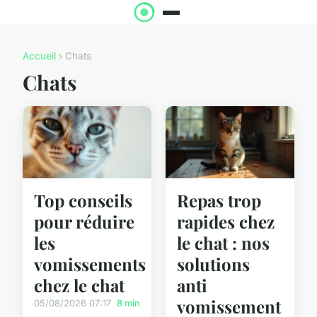
Accueil
› Chats
Chats
Top conseils
Repas trop
pour réduire
rapides chez
les
le chat : nos
vomissements
solutions
chez le chat
anti
vomissement
05/08/2026 07:17
8 min