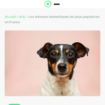
Accueil
›
Actu
›
Les animaux domestiques les plus populaires
en France