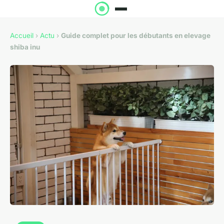
Accueil
›
Actu
›
Guide complet pour les débutants en elevage
shiba inu